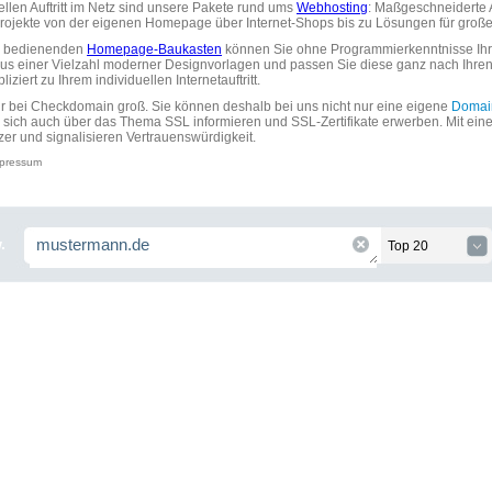
uellen Auftritt im Netz sind unsere Pakete rund ums
Webhosting
: Maßgeschneiderte A
tprojekte von der eigenen Homepage über Internet-Shops bis zu Lösungen für gr
zu bedienenden
Homepage-Baukasten
können Sie ohne Programmierkenntnisse Ihre
aus einer Vielzahl moderner Designvorlagen und passen Sie diese ganz nach Ihre
ziert zu Ihrem individuellen Internetauftritt.
ir bei Checkdomain groß. Sie können deshalb bei uns nicht nur eine eigene
Domai
 sich auch über das Thema SSL informieren und SSL-Zertifikate erwerben. Mit ein
zer und signalisieren Vertrauenswürdigkeit.
pressum
.
Top 20